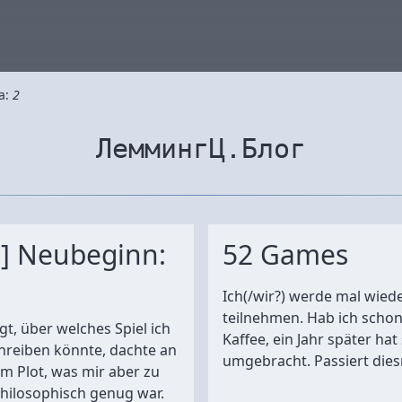
а:
2
ЛеммингЦ.Блог
] Neubeginn:
52 Games
Ich(/wir?) werde mal wied
teilnehmen. Hab ich scho
gt, über welches Spiel ich
Kaffee, ein Jahr später hat 
reiben könnte, dachte an
umgebracht. Passiert diesma
m Plot, was mir aber zu
philosophisch genug war.