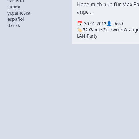
svenska
Habe mich nun für Max Pa
suomi
ange ...
українська
español
30.01.2012
deed
dansk
52 Games
Zockwork Orang
LAN-Party