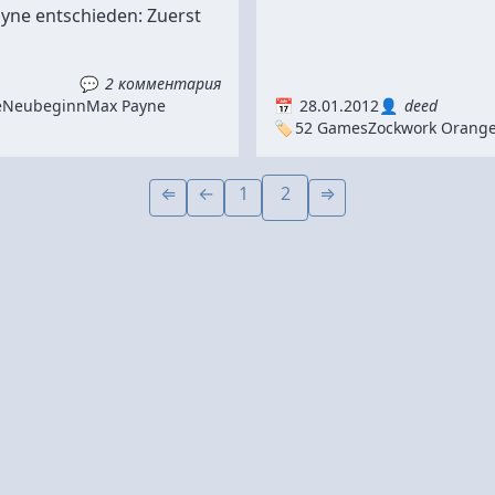
yne entschieden: Zuerst
2 комментария
e
Neubeginn
Max Payne
28.01.2012
deed
52 Games
Zockwork Orang
1
2