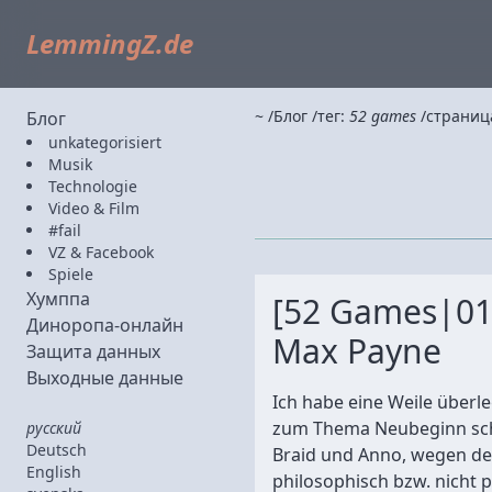
LemmingZ.de
~
Блог
тег:
52 games
страниц
Блог
unkategorisiert
Musik
Technologie
Video & Film
#fail
VZ & Facebook
Spiele
Хумппа
[52 Games|01
Диноропа-онлайн
Max Payne
Защита данных
Выходные данные
Ich habe eine Weile überle
zum Thema Neubeginn sch
русский
Deutsch
Braid und Anno, wegen de
English
philosophisch bzw. nicht 