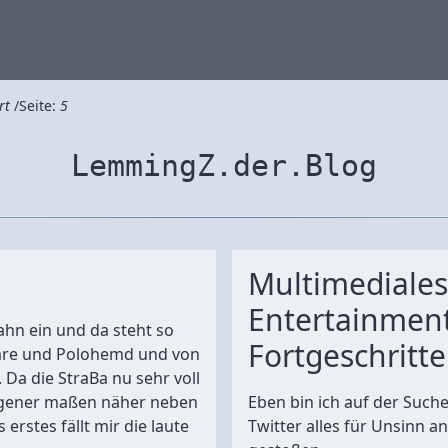
rt
Seite:
5
LemmingZ.der.Blog
Multimediales
Entertainment
Bahn ein und da steht so
Fortgeschritt
are und Polohemd und von
Da die StraBa nu sehr voll
ngener maßen näher neben
Eben bin ich auf der Suc
erstes fällt mir die laute
Twitter alles für Unsinn a