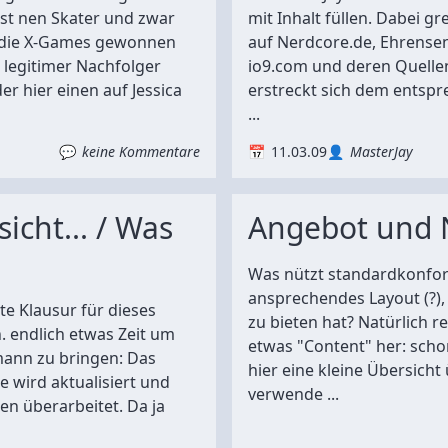
ist nen Skater und zwar
mit Inhalt füllen. Dabei gr
3 die X-Games gewonnen
auf Nerdcore.de, Ehrensen
 legitimer Nachfolger
io9.com und deren Quelle
er hier einen auf Jessica
erstreckt sich dem entspr
...
keine Kommentare
11.03.09
MasterJay
icht... / Was
Angebot und 
Was nützt standardkonf
ansprechendes Layout (?),
zte Klausur für dieses
zu bieten hat? Natürlich re
. endlich etwas Zeit um
etwas "Content" her: scho
ann zu bringen: Das
hier eine kleine Übersicht
 wird aktualisiert und
verwende ...
en überarbeitet. Da ja