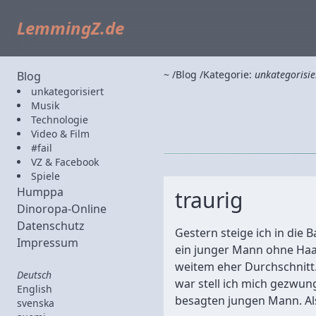
LemmingZ.de
~
Blog
Kategorie:
unkategorisie
Blog
unkategorisiert
Musik
Technologie
Video & Film
#fail
VZ & Facebook
Spiele
Humppa
traurig
Dinoropa-Online
Datenschutz
Gestern steige ich in die 
Impressum
ein junger Mann ohne Ha
weitem eher Durchschnitt. 
Deutsch
war stell ich mich gezwu
English
besagten jungen Mann. Als 
svenska