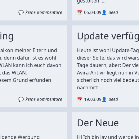
gestoßen. ...
keine Kommentare
05.04.09
deed
ling
Update verfüg
Balkon meiner Eltern und
Heute ist wohl Update-Tag.
, denn dafür ist es wohl
dieser Seite, das wird war
 WLAN kann ich euch davon
Tage dauern, aber: Der vi
, das WLAN.
Avira-Antivir liegt nun in 
iesem Grund erfunden
sicherlich noch viel bedeu
nachmitt ...
keine Kommentare
19.03.09
deed
Der Neue
folgende Werbung
Hi Ich bin Jay und werde i