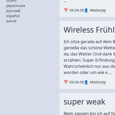
...
suomi
українська
09.04.09
MasterJay
русский
español
dansk
Wireless Früh
Ich sitze gerade auf dem 
genieße das schöne Wetter
da, das Wetter. Und dank
erzählen. Super Erfindung
Wahrscheinlich nur aus d
worden oder um wie e ...
03.04.09
MasterJay
super weak
Beim zappen bin ich auf 