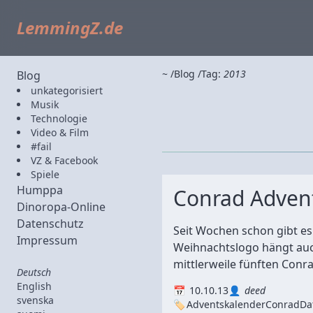
LemmingZ.de
~
Blog
Tag:
2013
Blog
unkategorisiert
Musik
Technologie
Video & Film
#fail
VZ & Facebook
Spiele
Humppa
Conrad Adven
Dinoropa-Online
Datenschutz
Seit Wochen schon gibt e
Impressum
Weihnachtslogo hängt auch
mittlerweile fünften Conra
Deutsch
English
10.10.13
deed
svenska
Adventskalender
Conrad
Da