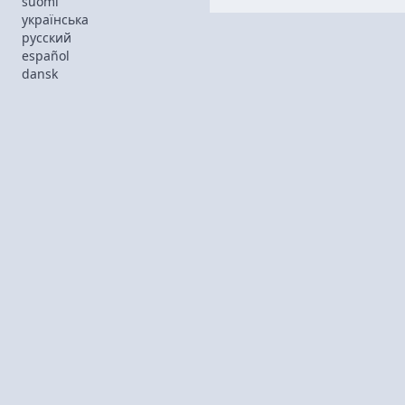
suomi
українська
русский
español
dansk