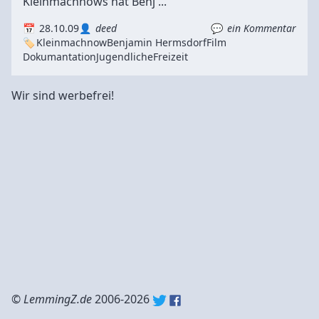
Kleinmachnows hat Benj ...
28.10.09
deed
ein Kommentar
Kleinmachnow
Benjamin Hermsdorf
Film
Dokumantation
Jugendliche
Freizeit
Wir sind werbefrei!
©
LemmingZ.de
2006-2026