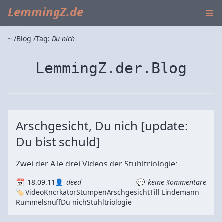
≡
LemmingZ.de
~
Blog
Tag:
Du nich
LemmingZ.der.Blog
Arschgesicht, Du nich [update:
Du bist schuld]
Zwei der Alle drei Videos der Stuhltriologie: ...
18.09.11
deed
keine Kommentare
Video
Knorkator
Stumpen
Arschgesicht
Till Lindemann
Rummelsnuff
Du nich
Stuhltriologie