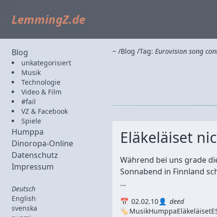
LemmingZ.de
~
Blog
Tag:
Eurovision song con
Blog
unkategorisiert
Musik
Technologie
Video & Film
#fail
VZ & Facebook
Spiele
Humppa
Eläkeläiset n
Dinoropa-Online
Datenschutz
Während bei uns grade di
Impressum
Sonnabend in Finnland scho
...
Deutsch
English
02.02.10
deed
svenska
Musik
Humppa
Eläkeläiset
E