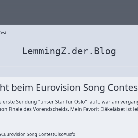
test
LemmingZ.der.Blog
icht beim Eurovision Song Contes
e erste Sendung "unser Star für Oslo" läuft, war am verg
n Finale des Vorendscheids. Mein Favorit Eläkeläiset ist le
SC
Eurovision Song Contest
Olso
#usfo