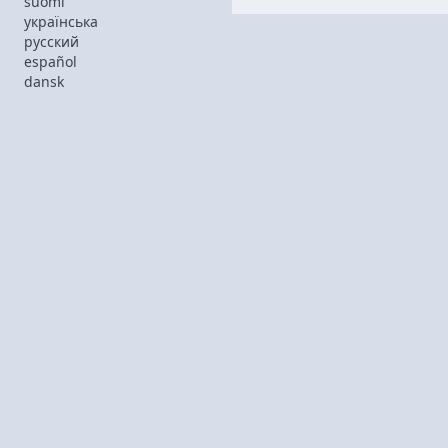
suomi
українська
русский
español
dansk