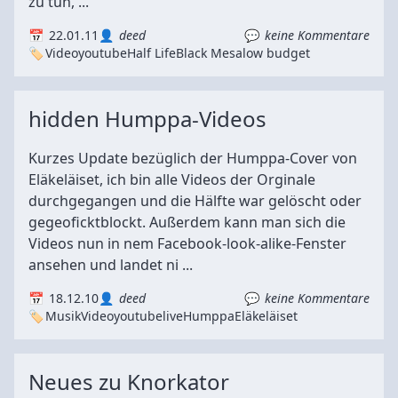
zu tun, ...
22.01.11
deed
keine Kommentare
Video
youtube
Half Life
Black Mesa
low budget
hidden Humppa-Videos
Kurzes Update bezüglich der Humppa-Cover von
Eläkeläiset, ich bin alle Videos der Orginale
durchgegangen und die Hälfte war gelöscht oder
gegeoficktblockt. Außerdem kann man sich die
Videos nun in nem Facebook-look-alike-Fenster
ansehen und landet ni ...
18.12.10
deed
keine Kommentare
Musik
Video
youtube
live
Humppa
Eläkeläiset
Neues zu Knorkator