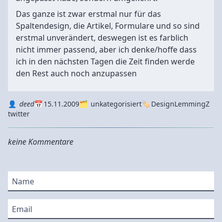
Das ganze ist zwar erstmal nur für das
Spaltendesign, die Artikel, Formulare und so sind
erstmal unverändert, deswegen ist es farblich
nicht immer passend, aber ich denke/hoffe dass
ich in den nächsten Tagen die Zeit finden werde
den Rest auch noch anzupassen
Autor
Datum
Kategorie
Tags
deed
15.11.2009
unkategorisiert
Design
LemmingZ
twitter
keine Kommentare
Name
Email