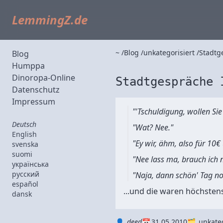
LemmingZ.de
~
Blog
unkategorisiert
Stadtg
Blog
Humppa
Dinoropa-Online
Stadtgespräche 
Datenschutz
Impressum
"'Tschuldigung, wollen Si
Deutsch
"Wat? Nee."
English
"Ey wir, ähm, also für 10€ 
svenska
suomi
"Nee lass ma, brauch ich n
українська
русский
"Naja, dann schön' Tag no
español
...und die waren höchstens
dansk
Autor
Datum
Kategorie
deed
31.05.2010
unkateg