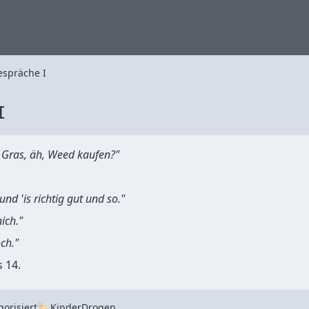
espräche I
I
e Gras, äh, Weed kaufen?"
und 'is richtig gut und so."
ich."
ch."
 14.
Tags
orisiert
Kinder
Drogen