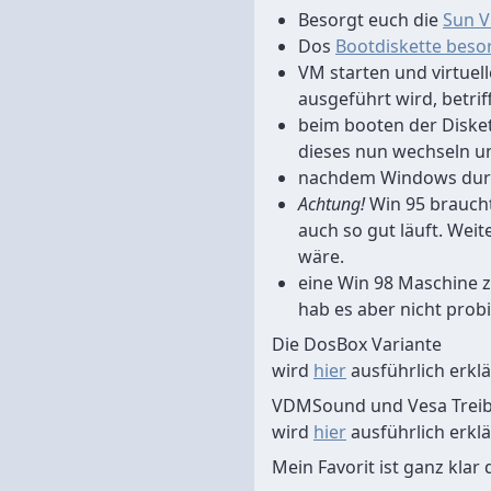
Besorgt euch die
Sun V
Dos
Bootdiskette beso
VM starten und virtuell
ausgeführt wird, betrif
beim booten der Diske
dieses nun wechseln u
nachdem Windows durch
Achtung!
Win 95 braucht 
auch so gut läuft. Weit
wäre.
eine Win 98 Maschine 
hab es aber nicht probie
Die DosBox Variante
wird
hier
ausführlich erklä
VDMSound und Vesa Treib
wird
hier
ausführlich erklä
Mein Favorit ist ganz klar