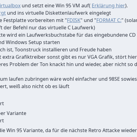
irtualbox
und setzt eine Win 95 VM auf(
Erklärung hier
).
rgt
und ins virtuelle Diskettenlaufwerk eingelegt
e Festplatte vorbereiten mit "
FDISK
" und "
FORMAT C:
" (sol
ft der Befehl nur das virtuelle C Laufwerk)
tte wird ein Laufwerksbuchstabe für das eingebundene CD
nd Windows Setup starten
 ist, Toonstruck installieren und Freude haben
extra Grafiktreiber sonst gibt es nur VGA Grafik, stört hier
eres Problem der Ton knackt hin und wieder, aber nicht so 
zum laufen zubringen wäre wohl einfacher und 98SE sowies
rt, weiß also nicht ob es läuft
rt
er Variante
rt
 die Win 95 Variante, da für die nächste Retro Attacke wied