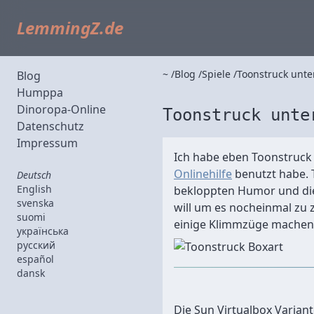
LemmingZ.de
~
Blog
Spiele
Toonstruck unte
Blog
Humppa
Dinoropa-Online
Toonstruck unte
Datenschutz
Impressum
Ich habe eben Toonstruck d
Onlinehilfe
benutzt habe. 
Deutsch
English
bekloppten Humor und die 
svenska
will um es nocheinmal zu
suomi
einige Klimmzüge machen
українська
русский
español
dansk
Die Sun Virtualbox Variant