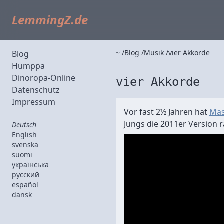
LemmingZ.de
~
Blog
Musik
vier Akkorde
Blog
Humppa
Dinoropa-Online
vier Akkorde
Datenschutz
Impressum
Vor fast 2½ Jahren hat
Mas
Jungs die 2011er Version 
Deutsch
English
svenska
suomi
українська
русский
español
dansk