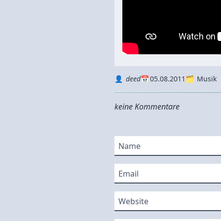
Autor
Datum
Kategorie
deed
05.08.2011
Musik
keine Kommentare
Name
Email
Website