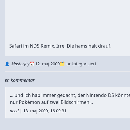
Safari im NDS Remix. Irre. Die hams halt drauf.
Autor
Datum
Kategorie
MasterJay
12. maj 2009
unkategorisiert
en kommentar
... und ich hab immer gedacht, der Nintendo DS könnt
nur Pokémon auf zwei Bildschirmen...
deed
|
13. maj 2009, 16.09.31