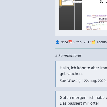
Autor
Datum
Kategorie
deed
6. feb. 2013
Techn
5 kommentarer
Hallo, ich könnte aber imm
gebrauchen.
Elke
(
Website
)
|
22. aug. 2020,
Guten morgen , ich habe 
Das passiert mir öfter