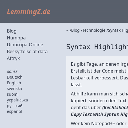
LemmingZ.de
~
Blog
Technologie
Syntax Hig
Blog
Humppa
Dinoropa-Online
Syntax Highligh
Beskyttelse af data
Aftryk
Es gibt Tage, an denen i
Erstellt ist der Code meis
dansk
Deutsch
Lesbarkeit verbessert. Das
English
lässt.
svenska
Abhilfe kann man sich sch
suomi
українська
kopiert, sondern den Text
русский
geht das über
(Rechtsklic
español
Copy Text with Syntax Hig
Wer kein Notepad++ oder