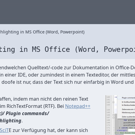
hlighting in MS Office (Word, Powerpoint)
ting in MS Office (Word, Powerpo
rgendwelchen Quelltext/-code zur Dokumentation in Office
t in einer IDE, oder zumindest in einem Texteditor, der mitt
 doofe ist nur, dass der Text sich nur einfarbig in Word u
affen, indem man nicht den reinen Text
 im RichTextFormat (RTF). Bei
Notepad++
k)/ Plugin commands/
hlighting
.
SciT
E zur Verfügung hat, der kann sich