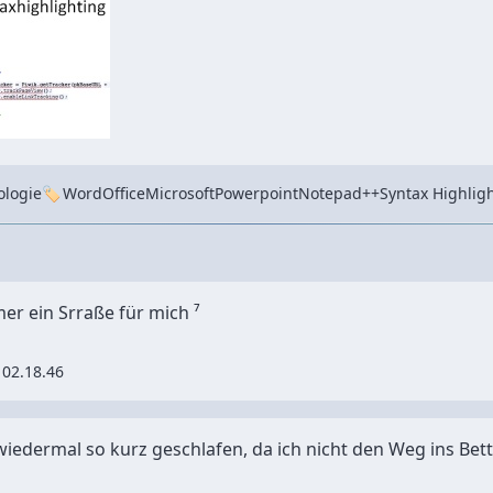
Tags
ologie
Word
Office
Microsoft
Powerpoint
Notepad++
Syntax Highlig
er ein Srraße für mich ⁷
 02.18.46
wiedermal so kurz geschlafen, da ich nicht den Weg ins B