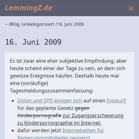
≡
LemmingZ.de
~
Blog
unkategorisiert
16. Juni 2009
16. Juni 2009
Es ist zwar eine eher subjektive Empfindung, aber
heute scheint einer der Tage zu sein, an dem sich
gewisse Ereignisse häufen. Deshalb heute mal
eine (vorläufige)
Tagesmeldungszusammenfassung:
Union und SPD einigen sich
auf einen
Entwurf
für das geplante Gesetz
gegen
Kinderpornografie
zur Zugangserschwerung
zu Kinderpornographie im Internet
,
dafür werden jetzt
Internetseiten für
Regierungsmitglieder gesperrt
,