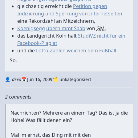
gleichzeitig erreicht die
Petition gegen
Indizierung und Sperrung von Internetseiten
eine Rekordzahl an Mitzeichnern,
Koenigsegg
übernimmt Saab
von
GM,
das Landgericht Köln hält
StudiVZ nicht für ein
Facebook-Plagiat
und die
Lotto-Zahlen weichen dem Fußball
So.
Autor
Datum
Kategorie
deed
Jun 16, 2009
unkategorisiert
2 comments
Nachrichten? Mehrere an einem Tag? Das ist ja die
Höhe! Was fällt denen ein?
Mal im ernst, das Ding mit mit den