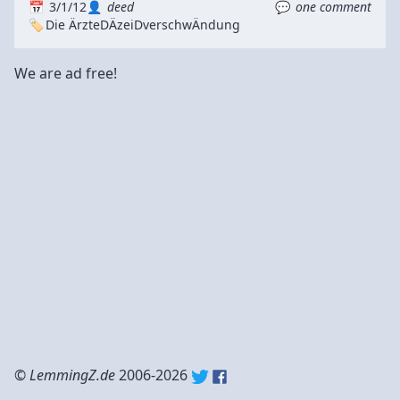
3/1/12
deed
one comment
Die Ärzte
DÄ
zeiDverschwÄndung
We are ad free!
©
LemmingZ.de
2006-2026