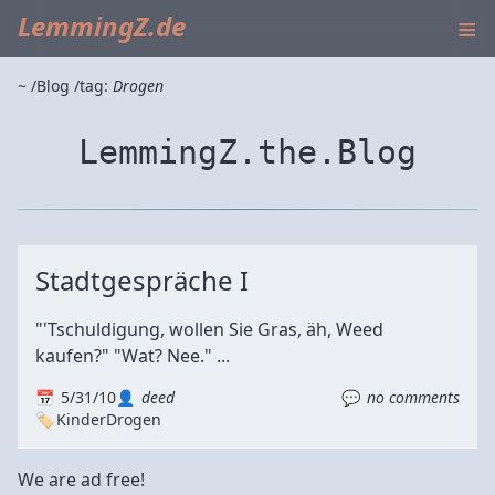
≡
LemmingZ.de
~
Blog
tag:
Drogen
LemmingZ.the.Blog
Stadtgespräche I
"'Tschuldigung, wollen Sie Gras, äh, Weed
kaufen?" "Wat? Nee." ...
5/31/10
deed
no comments
Kinder
Drogen
We are ad free!