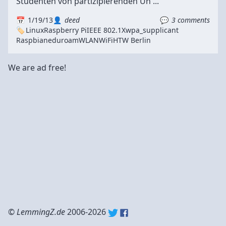
Studenten von partizipierenden Un ...
1/19/13
deed
3 comments
Linux
Raspberry Pi
IEEE 802.1X
wpa_supplicant
Raspbian
eduroam
WLAN
WiFi
HTW Berlin
We are ad free!
©
LemmingZ.de
2006-2026