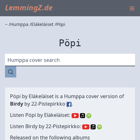
≡
LemmingZ.de
~
Humppa
Eläkeläiset
Pöpi
Pöpi
Humppa cover search
Pöpi by
Eläkeläiset
is a Humppa cover version of
Birdy
by
22-Pistepirkko
.
Listen Pöpi by Eläkeläiset:
Listen Birdy by 22-Pistepirkko:
Released on the following albums