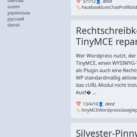
svenska
5/1/12
deed
suomi
Facebook
Icon
Chat
Profilbil
українська
русский
dansk
Rechtschreibk
TinyMCE repa
Wer Wordpress nutzt, der
TinyMCE, einen WYSIWYG-Te
als Plugin auch eine Recht
WP standardmäßig aktivie
das cURL-Modul nicht insta
Ausf� ...
13/4/10
deed
tinyMCE
Wordpress
Google
Silvester-Pin