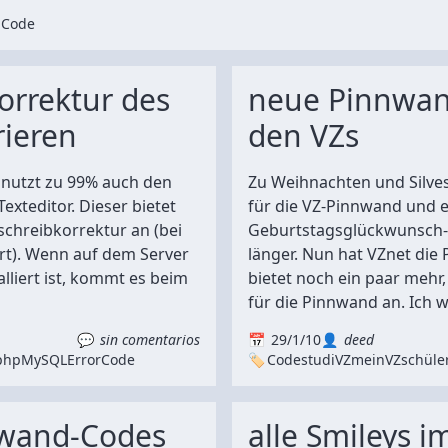
d
Code
orrektur des
neue Pinnwan
rieren
den VZs
 nutzt zu 99% auch den
Zu Weihnachten und Silves
xteditor. Dieser bietet
für die VZ-Pinnwand und 
schreibkorrektur an (bei
Geburtstagsglückwunsch-
rt). Wenn auf dem Server
länger. Nun hat VZnet die 
lliert ist, kommt es beim
bietet noch ein paar mehr,
für die Pinnwand an. Ich wa
sin comentarios
29/1/10
deed
php
MySQL
Error
Code
Code
studiVZ
meinVZ
schüle
nwand-Codes
alle Smileys i