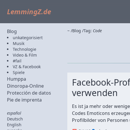
LemmingZ.de
~
Blog
Tag:
Code
Blog
unkategorisiert
Musik
Technologie
Video & Film
#fail
VZ & Facebook
Spiele
Humppa
Facebook-Prof
Dinoropa-Online
verwenden
Protección de datos
Pie de imprenta
Es ist ja mehr oder wenig
Codes Emoticons erzeugen 
español
Deutsch
Profilbilder von Personen 
English