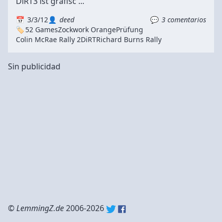
DiRT3 ist grafisc ...
3/3/12
deed
3 comentarios
52 Games
Zockwork Orange
Prüfung
Colin McRae Rally 2
DiRT
Richard Burns Rally
Sin publicidad
©
LemmingZ.de
2006-2026