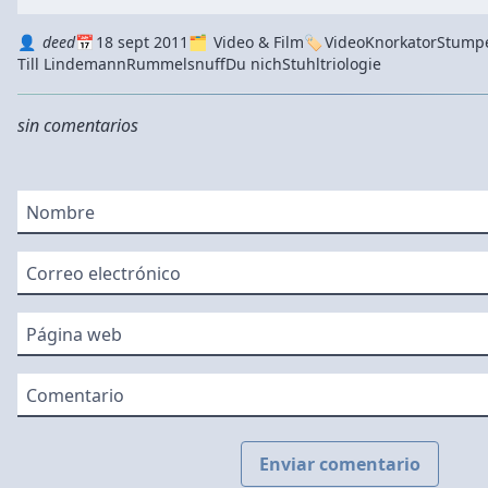
Autor
Datum
Kategorie
Tags
deed
18 sept 2011
Video & Film
Video
Knorkator
Stump
Till Lindemann
Rummelsnuff
Du nich
Stuhltriologie
sin comentarios
Nombre
Correo electrónico
Página web
Comentario
Enviar comentario