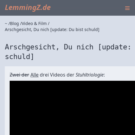
≡
LemmingZ.de
~
Blog
Video & Film
Arschgesicht, Du nich [update: Du bist schuld]
Arschgesicht, Du nich [update:
schuld]
Zwei der
Alle
drei Videos der
Stuhltriologie
: