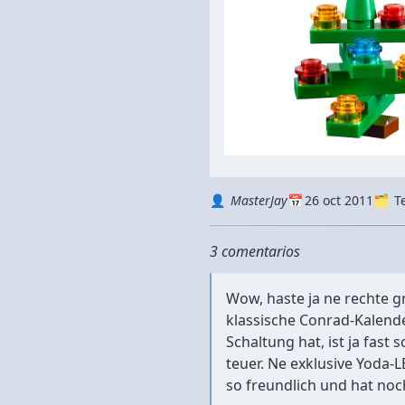
Autor
Datum
Kategorie
MasterJay
26 oct 2011
T
3 comentarios
Wow, haste ja ne rechte 
klassische Conrad-Kalend
Schaltung hat, ist ja fast
teuer. Ne exklusive Yoda-
so freundlich und hat no