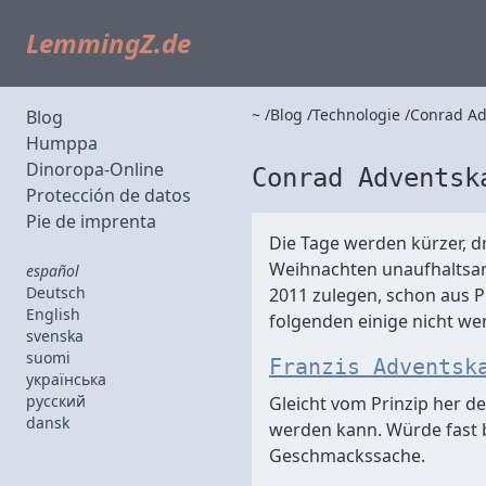
LemmingZ.de
~
Blog
Technologie
Conrad Ad
Blog
Humppa
Dinoropa-Online
Conrad Adventsk
Protección de datos
Pie de imprenta
Die Tage werden kürzer, dr
Weihnachten unaufhaltsa
español
Deutsch
2011 zulegen, schon aus P
English
folgenden einige nicht wen
svenska
suomi
Franzis Adventsk
українська
русский
Gleicht vom Prinzip her d
dansk
werden kann. Würde fast b
Geschmackssache.