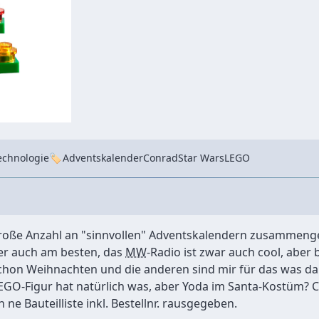
Tags
echnologie
Adventskalender
Conrad
Star Wars
LEGO
große Anzahl an "sinnvollen" Adventskalendern zusammenget
er auch am besten, das
MW
-Radio ist zwar auch cool, aber
 schon Weihnachten und die anderen sind mir für das was dan
LEGO-Figur hat natürlich was, aber Yoda im
Santa-Kostüm
? 
ch ne
Bauteilliste inkl. Bestellnr.
rausgegeben.