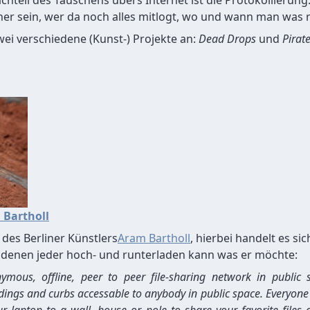
chteil des Tauschens übers Internet ist die Protokollierung.
her sein, wer da noch alles mitlogt, wo und wann man was 
ei verschiedene (Kunst-) Projekte an:
Dead Drops
und
Pirat
 Bartholl
t des Berliner Künstlers
Aram Bartholl
, hierbei handelt es si
f denen jeder hoch- und runterladen kann was er möchte:
mous, offline, peer to peer file-sharing network in public 
ings and curbs accessable to anybody in public space. Everyone is