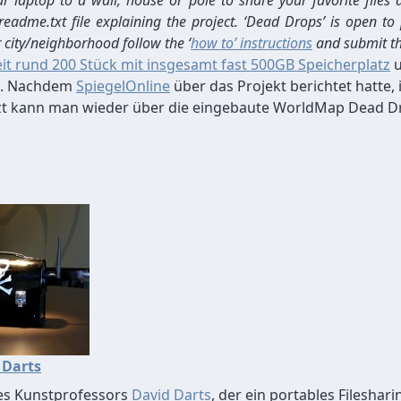
r laptop to a wall, house or pole to share your favorite files
readme.txt file explaining the project. ‘Dead Drops’ is open to 
r city/neighborhood follow the ‘
how to’ instructions
and submit th
it rund 200 Stück mit insgesamt fast 500GB Speicherplatz
u
nd. Nachdem
SpiegelOnline
über das Projekt berichtet hatte, 
t kann man wieder über die eingebaute WorldMap Dead Dr
 Darts
des Kunstprofessors
David Darts
, der ein portables Fileshar