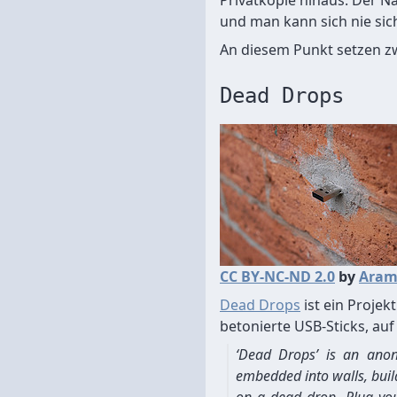
Privatkopie hinaus. Der Na
und man kann sich nie sic
An diesem Punkt setzen zw
Dead Drops
CC BY-NC-ND 2.0
by
Aram
Dead Drops
ist ein Projek
betonierte USB-Sticks, au
‘Dead Drops’ is an anony
embedded into walls, build