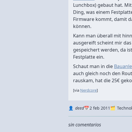
Lunchbox) gebaut hat. Mit
Ding, was einem Festplatt
Firmware kommt, damit da 
können.
Kann man überall mit hi
ausgereift scheint mir das
gespeichert werden, da is
Festplatte ein.
Schaut man in die
Bauanle
auch gleich noch den Route
rauskam, hat die 25€ geko
[via
Nerd
core
]
Autor
Datum
Kategorie
deed
2 feb 2011
Techno
sin comentarios