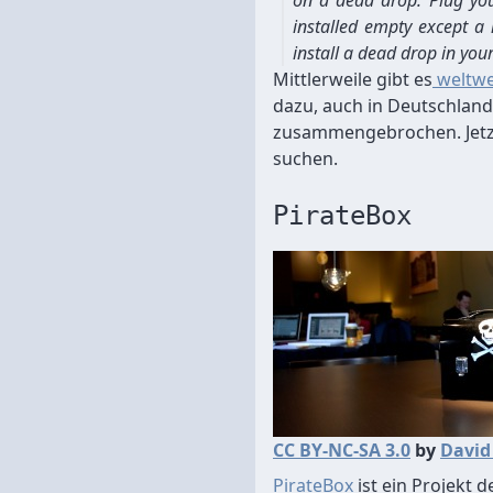
on a dead drop. Plug you
installed empty except a 
install a dead drop in you
Mittlerweile gibt es
weltwe
dazu, auch in Deutschla
zusammengebrochen. Jetz
suchen.
PirateBox
CC BY-NC-SA 3.0
by
David
PirateBox
ist ein Projekt 