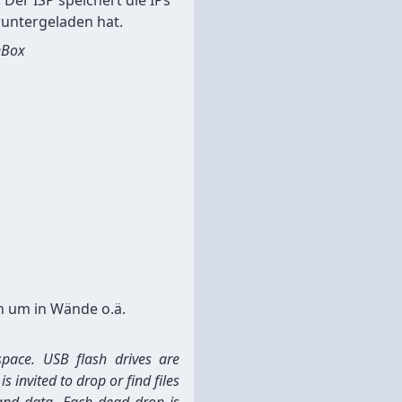
 Der ISP speichert die IPs
runtergeladen hat.
eBox
ch um in Wände o.ä.
space. USB flash drives are
 invited to drop or find files