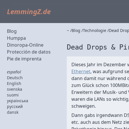
LemmingZ.de
~
Blog
Technologie
Dead Drops
Blog
Humppa
Dinoropa-Online
Dead Drops & Pi
Protección de datos
Pie de imprenta
Dieses Jahr im Dezember w
Ethernet
, was aufgrund s
español
Deutsch
dann damit nur während d
English
zum Glück schon 100MBit/s
svenska
Erweitern der Musik- und
suomi
waren die LANs so wichtig
українська
schweigen.
русский
dansk
Dann gabs irgendwann DSL
etc. auch aus dem Netz zie