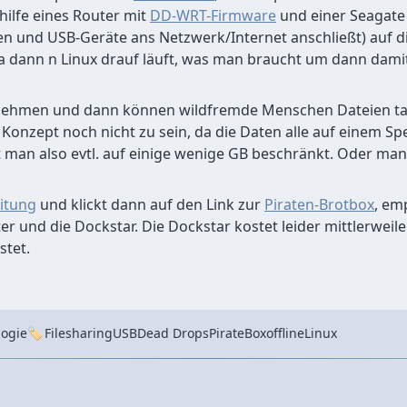
hilfe eines Router mit
DD-WRT-Firmware
und einer Seagate 
en und USB-Geräte ans Netzwerk/Internet anschließt) auf 
dann n Linux drauf läuft, was man braucht um dann damit 
nnehmen und dann können wildfremde Menschen Dateien ta
 Konzept noch nicht zu sein, da die Daten alle auf einem Spe
t man also evtl. auf einige wenige GB beschränkt. Oder man
itung
und klickt dann auf den Link zur
Piraten-Brotbox
, em
r und die Dockstar. Die Dockstar kostet leider mittlerweile 
stet.
Tags
logie
Filesharing
USB
Dead Drops
PirateBox
offline
Linux