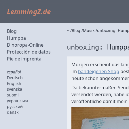
LemmingZ.de
~
Blog
Musik
unboxing: Hump
Blog
Humppa
Dinoropa-Online
unboxing: Humpp
Protección de datos
Pie de imprenta
Morgen erscheint das lan
im
bandeigenen Shop
best
español
Deutsch
heute schon angekommen
English
Da bekanntermaßen Sendu
svenska
versendet werden, habe i
suomi
українська
veröffentliche damit mein
русский
dansk