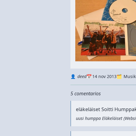
Autor
Datum
Kategorie
deed
14 nov 2013
Musik
5 comentarios
eläkeläiset Soitti Humppa
uusi humppa Eläkeläiset
(
Websi