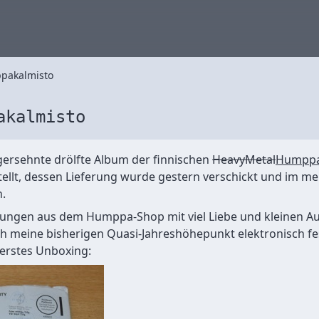
pakalmisto
akalmisto
gersehnte drölfte Album der finnischen
HeavyMetal
Humpp
ellt, dessen Lieferung wurde gestern verschickt und im mei
.
ngen aus dem Humppa-Shop mit viel Liebe und kleinen A
ch meine bisherigen Quasi-Jahreshöhepunkt elektronisch f
 erstes Unboxing: