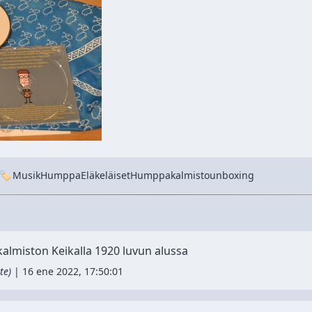
Tags
Musik
Humppa
Eläkeläiset
Humppakalmisto
unboxing
kalmiston Keikalla 1920 luvun alussa
te
)
|
16 ene 2022, 17:50:01