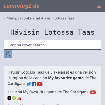
≡
LemmingZ.de
~
Humppa
Eläkeläiset
Hävisin Lotossa Taas
Hävisin Lotossa Taas
Humppa cover search
Hävisin Lotossa Taas de
Eläkeläiset
es una versión
Humppa de la canción
My favourite game
de
The
Cardigans
.
escucha My favourite game de The Cardigans: