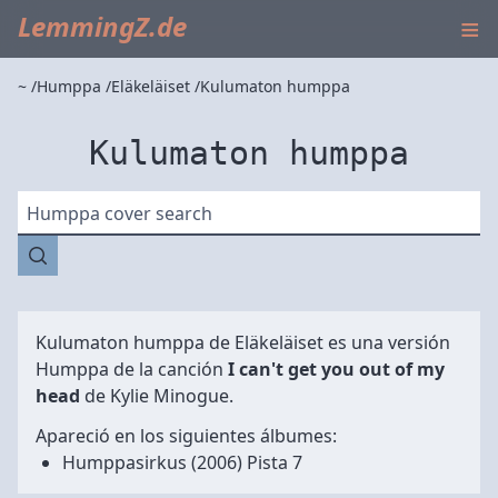
≡
LemmingZ.de
~
Humppa
Eläkeläiset
Kulumaton humppa
Kulumaton humppa
Humppa cover search
Kulumaton humppa de
Eläkeläiset
es una versión
Humppa de la canción
I can't get you out of my
head
de Kylie Minogue.
Apareció en los siguientes álbumes:
Humppasirkus
(2006) Pista 7