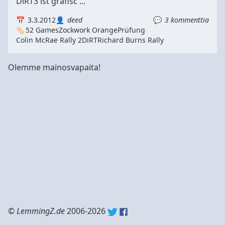
DiRT3 ist grafisc ...
3.3.2012
deed
3 kommenttia
52 Games
Zockwork Orange
Prüfung
Colin McRae Rally 2
DiRT
Richard Burns Rally
Olemme mainosvapaita!
©
LemmingZ.de
2006-2026