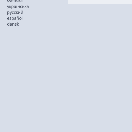
svenska
українська
русский
español
dansk