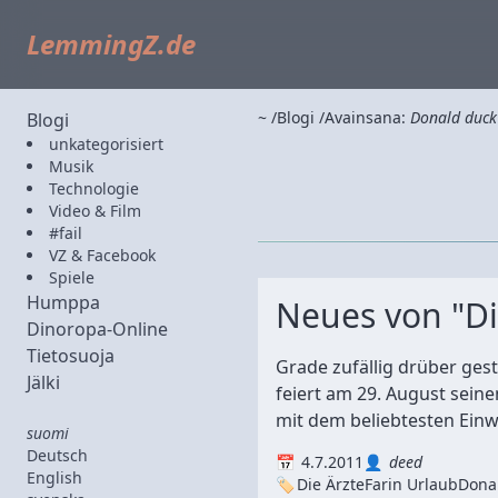
LemmingZ.de
~
Blogi
Avainsana:
Donald duck
Blogi
unkategorisiert
Musik
Technologie
Video & Film
#fail
VZ & Facebook
Spiele
Humppa
Neues von "Di
Dinoropa-Online
Tietosuoja
Grade zufällig drüber gest
Jälki
feiert am 29. August sein
mit dem beliebtesten Einw
suomi
Deutsch
4.7.2011
deed
English
Die Ärzte
Farin Urlaub
Dona