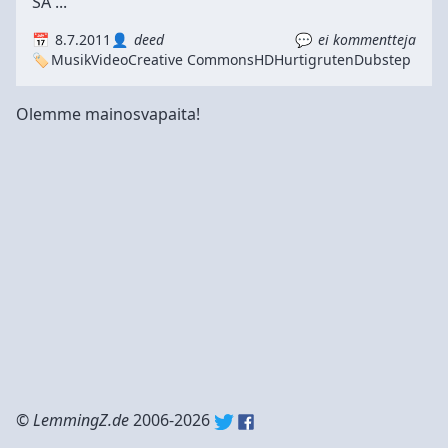
SA ...
8.7.2011
deed
ei kommentteja
Musik
Video
Creative Commons
HD
Hurtigruten
Dubstep
Olemme mainosvapaita!
©
LemmingZ.de
2006-2026