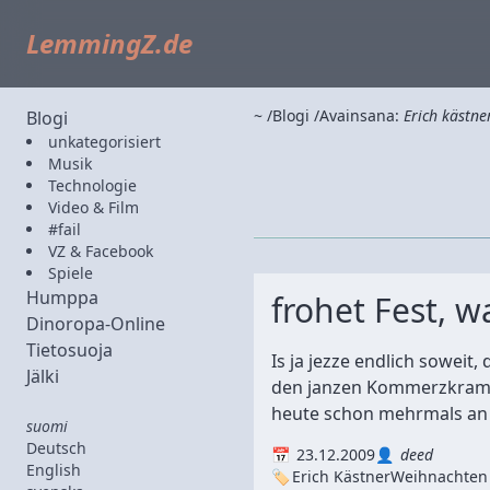
LemmingZ.de
~
Blogi
Avainsana:
Erich kästne
Blogi
unkategorisiert
Musik
Technologie
Video & Film
#fail
VZ & Facebook
Spiele
Humppa
frohet Fest, w
Dinoropa-Online
Tietosuoja
Is ja jezze endlich soweit
Jälki
den janzen Kommerzkram. Un
heute schon mehrmals an v
suomi
Deutsch
23.12.2009
deed
English
Erich Kästner
Weihnachten