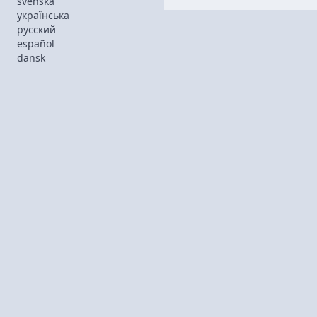
svenska
українська
русский
español
dansk