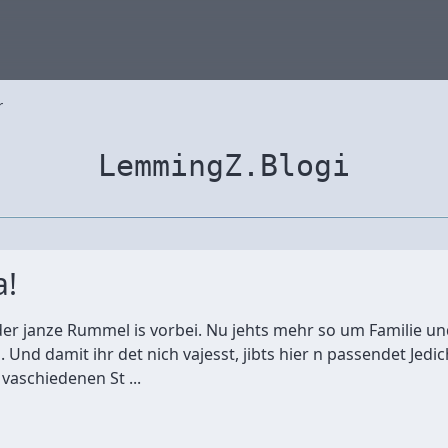
r
LemmingZ.Blogi
a!
, der janze Rummel is vorbei. Nu jehts mehr so um Familie 
d damit ihr det nich vajesst, jibts hier n passendet Jedich
aschiedenen St ...