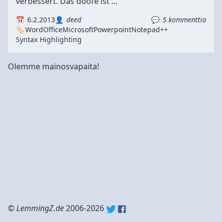
verbessert. Das doofe ist ...
6.2.2013
deed
5 kommenttia
Word
Office
Microsoft
Powerpoint
Notepad++
Syntax Highlighting
Olemme mainosvapaita!
©
LemmingZ.de
2006-2026