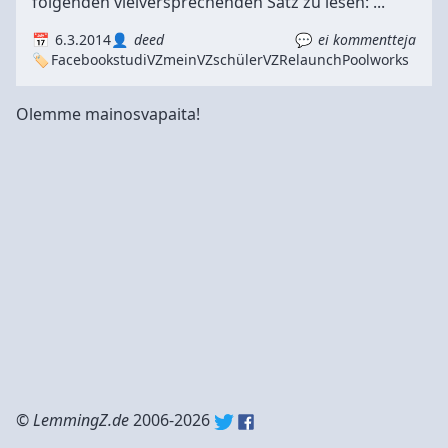
folgenden vielversprechenden Satz zu lesen: ...
6.3.2014
deed
ei kommentteja
Facebook
studiVZ
meinVZ
schülerVZ
Relaunch
Poolworks
Olemme mainosvapaita!
©
LemmingZ.de
2006-2026