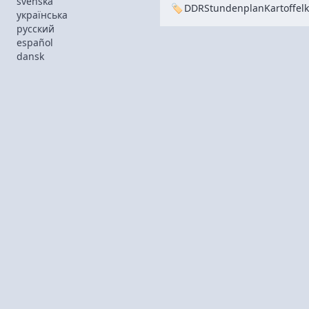
svenska
DDR
Stundenplan
Kartoffel
українська
русский
español
dansk