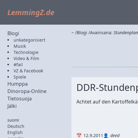
LemmingZ.de
~
Blogi
Avainsana:
Stundenplan
Blogi
unkategorisiert
Musik
Technologie
Video & Film
#fail
VZ & Facebook
Spiele
Humppa
DDR-Stundenp
Dinoropa-Online
Tietosuoja
Achtet auf den Kartoffelkäfe
Jälki
suomi
Deutsch
English
12.9.2011
deed