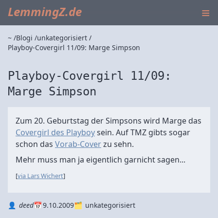
≡
LemmingZ.de
~
Blogi
unkategorisiert
Playboy-Covergirl 11/09: Marge Simpson
Playboy-Covergirl 11/09:
Marge Simpson
Zum 20. Geburtstag der Simpsons wird Marge das
Covergirl des Playboy
sein. Auf TMZ gibts sogar
schon das
Vorab-Cover
zu sehn.
Mehr muss man ja eigentlich garnicht sagen...
[
via Lars Wichert
]
Autor
Datum
Kategorie
deed
9.10.2009
unkategorisiert