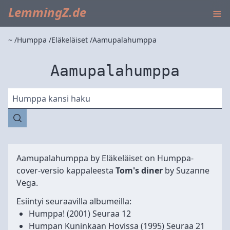
≡
LemmingZ.de
~
Humppa
Eläkeläiset
Aamupalahumppa
Aamupalahumppa
Humppa kansi haku
Aamupalahumppa by
Eläkeläiset
on Humppa-
cover-versio kappaleesta
Tom's diner
by Suzanne
Vega.
Esiintyi seuraavilla albumeilla:
Humppa!
(2001) Seuraa 12
Humpan Kuninkaan Hovissa
(1995) Seuraa 21