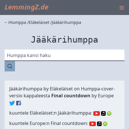
≡
LemmingZ.de
~
Humppa
Eläkeläiset
Jääkärihumppa
Jääkärihumppa
Humppa kansi haku
Jääkärihumppa by
Eläkeläiset
on Humppa-cover-
versio kappaleesta
Final countdown
by
Europe
.
kuuntele Eläkeläiset:n Jääkärihumppa:
kuuntele Europe:n Final countdown: