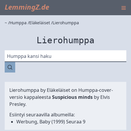
≡
LemmingZ.de
~
Humppa
Eläkeläiset
Lierohumppa
Lierohumppa
Humppa kansi haku
Lierohumppa by
Eläkeläiset
on Humppa-cover-
versio kappaleesta
Suspicious minds
by Elvis
Presley.
Esiintyi seuraavilla albumeilla:
Werbung, Baby
(1999) Seuraa 9