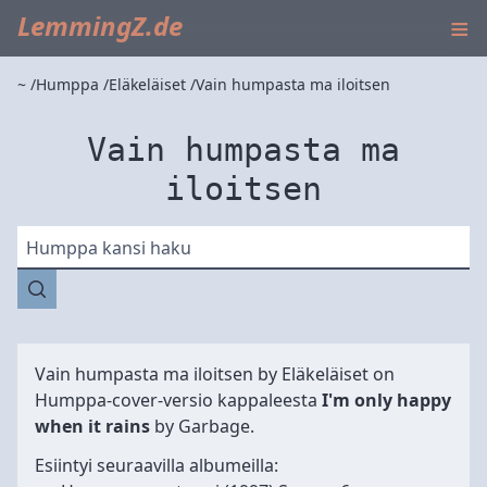
≡
LemmingZ.de
~
Humppa
Eläkeläiset
Vain humpasta ma iloitsen
Vain humpasta ma
iloitsen
Humppa kansi haku
Vain humpasta ma iloitsen by
Eläkeläiset
on
Humppa-cover-versio kappaleesta
I'm only happy
when it rains
by Garbage.
Esiintyi seuraavilla albumeilla: