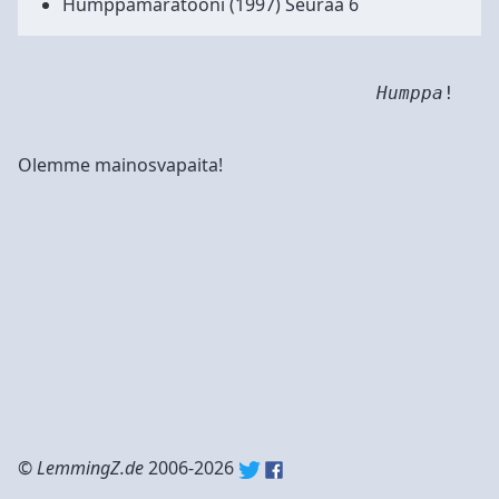
Humppamaratooni
(1997) Seuraa 6
Humppa
!
Olemme mainosvapaita!
©
LemmingZ.de
2006-2026