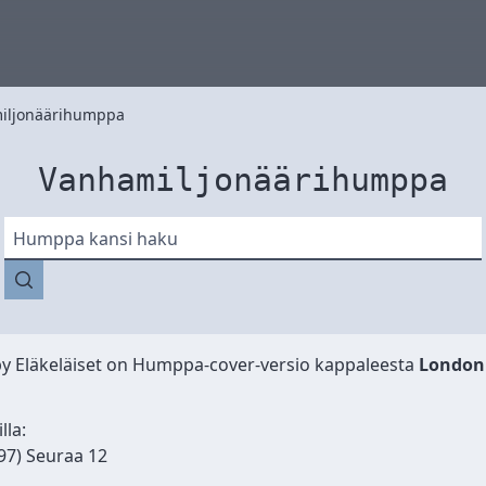
iljonäärihumppa
Vanhamiljonäärihumppa
Humppa kansi haku
by
Eläkeläiset
on Humppa-cover-versio kappaleesta
London 
lla:
97) Seuraa 12