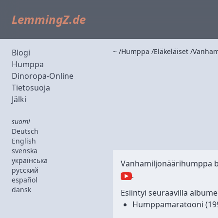
LemmingZ.de
~
Humppa
Eläkeläiset
Vanham
Blogi
Humppa
Dinoropa-Online
Tietosuoja
Jälki
suomi
Deutsch
English
svenska
українська
Vanhamiljonäärihumppa 
русский
.
español
dansk
Esiintyi seuraavilla albumei
Humppamaratooni
(19