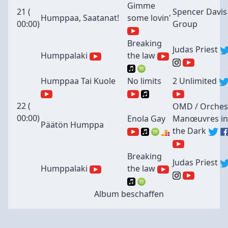
Gimme
21 (
Spencer Davis
Humppaa, Saatanat!
some lovin'
00:00
)
Group
Breaking
Judas Priest
Humppalaki
the law
Humppaa Tai Kuole
No limits
2 Unlimited
22 (
OMD / Orches
00:00
)
Enola Gay
Manœuvres in
Päätön Humppa
the Dark
Breaking
Judas Priest
Humppalaki
the law
Album beschaffen