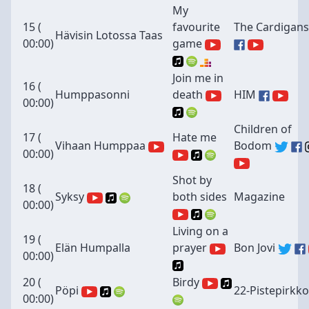
My
15 (
favourite
The Cardigans
Hävisin Lotossa Taas
00:00
)
game
Join me in
16 (
Humppasonni
death
HIM
00:00
)
Children of
17 (
Hate me
Vihaan Humppaa
Bodom
00:00
)
Shot by
18 (
Syksy
both sides
Magazine
00:00
)
Living on a
19 (
Elän Humpalla
prayer
Bon Jovi
00:00
)
20 (
Birdy
Pöpi
22-Pistepirkko
00:00
)