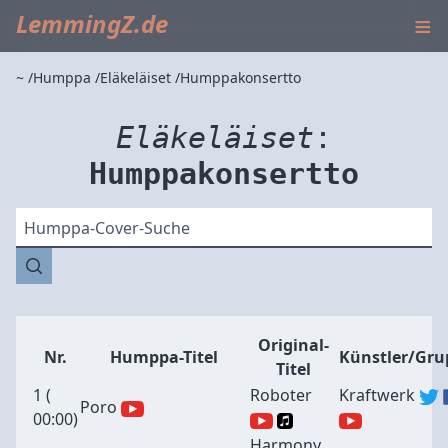
≡
LemmingZ.de
~
Humppa
Eläkeläiset
Humppakonsertto
Eläkeläiset
:
Humppakonsertto
Humppa-Cover-Suche
Original-
Nr.
Humppa-Titel
Künstler/Gru
Titel
1 (
Roboter
Kraftwerk
Poro
00:00
)
Harmony