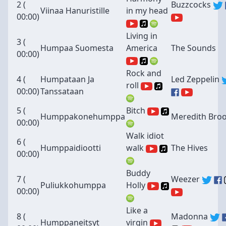
2 (
Buzzcocks
Viinaa Hanuristille
in my head
00:00
)
Living in
3 (
Humpaa Suomesta
America
The Sounds
00:00
)
Rock and
4 (
Humpataan Ja
Led Zeppelin
roll
00:00
)
Tanssataan
5 (
Bitch
Humppakonehumppa
Meredith Bro
00:00
)
Walk idiot
6 (
Humppaidiootti
walk
The Hives
00:00
)
Buddy
7 (
Weezer
Puliukkohumppa
Holly
00:00
)
Like a
8 (
Madonna
Humppaneitsyt
virgin