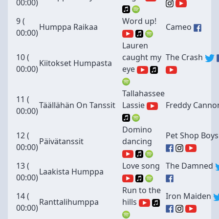
00:00
)
9 (
Word up!
Humppa Raikaa
Cameo
00:00
)
Lauren
10 (
caught my
The Crash
Kiitokset Humpasta
00:00
)
eye
Tallahassee
11 (
Täällähän On Tanssit
Lassie
Freddy Canno
00:00
)
Domino
12 (
Pet Shop Boys
Päivätanssit
dancing
00:00
)
13 (
Love song
The Damned
Laakista Humppa
00:00
)
Run to the
14 (
Iron Maiden
Ranttalihumppa
hills
00:00
)