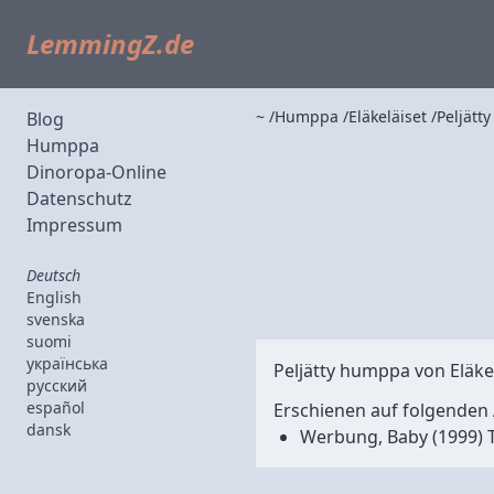
LemmingZ.de
~
Humppa
Eläkeläiset
Peljätt
Blog
Humppa
Dinoropa-Online
Datenschutz
Impressum
Deutsch
English
svenska
suomi
українська
Peljätty humppa von
Eläke
русский
español
Erschienen auf folgenden 
dansk
Werbung, Baby
(1999) 