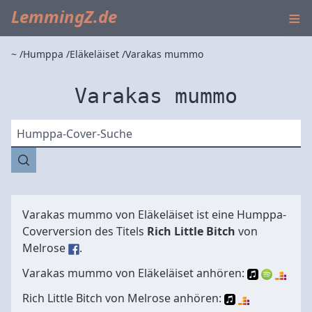
≡
LemmingZ.de
~
Humppa
Eläkeläiset
Varakas mummo
Varakas mummo
Humppa-Cover-Suche
Varakas mummo von
Eläkeläiset
ist eine Humppa-
Coverversion des Titels
Rich Little Bitch
von
Melrose
.
Varakas mummo von Eläkeläiset anhören:
Rich Little Bitch von Melrose anhören: