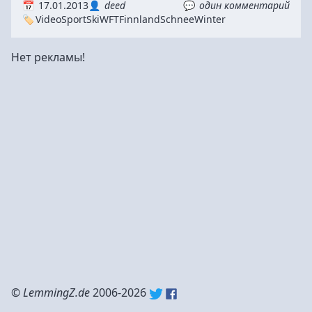
17.01.2013
deed
один комментарий
Video
Sport
Ski
WFT
Finnland
Schnee
Winter
Нет рекламы!
©
LemmingZ.de
2006-2026