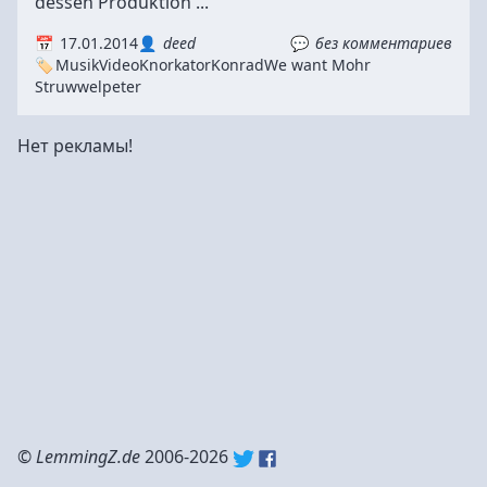
dessen Produktion ...
17.01.2014
deed
без комментариев
Musik
Video
Knorkator
Konrad
We want Mohr
Struwwelpeter
Нет рекламы!
©
LemmingZ.de
2006-2026