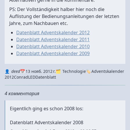
Alternativen gerne in die Kommentare.
PS: Der Vollständigkeit halber hier noch die
Auflistung der Bedienungsanleitungen der letzten
Jahre, zum Nachbauen etc.
Datenblatt Adventskalender 2012
Datenblatt Adventskalender 2011
Datenblatt Adventskalender 2010
Datenblatt Adventskalender 2009
Autor
Datum
Kategorie
Tags
deed
13 нояб. 2012 г.
Technologie
Adventskalender
2012
Conrad
LED
Datenblatt
4 комментария
Eigentlich ging es schon 2008 los:
Datenblatt Adventskalender 2008