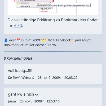
Die vollständige Erklärung zu Bookmarklets findet
ihr
HIER
.
Autor
Datum
Kategorie
Tags
deed
27 окт. 2009 г.
VZ & Facebook
javascript
Bookmarklet
Smilie
Code
schülerVZ
8 комментария
voll lustig...!!!!
De Dani
(
Website
)
|
23 нояб. 2009 г., 20:03:25
geht i-wie nich -.-
Jasiiii
|
25 нояб. 2009 г., 12:53:16