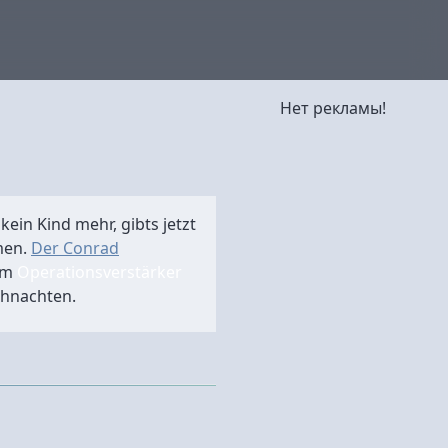
Нет рекламы!
ein Kind mehr, gibts jetzt
men.
Der Conrad
nem
Operationsverstärker
ihnachten.