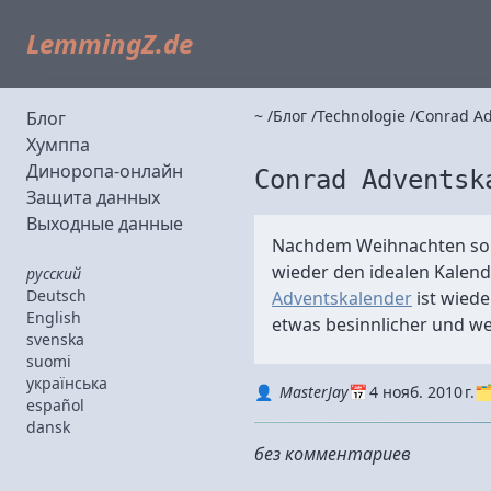
LemmingZ.de
~
Блог
Technologie
Conrad Ad
Блог
Хумппа
Диноропа-онлайн
Conrad Adventsk
Защита данных
Выходные данные
Nachdem Weihnachten so ein
wieder den idealen Kalend
русский
Deutsch
Adventskalender
ist wiede
English
etwas besinnlicher und w
svenska
suomi
українська
Autor
Datum
Kategorie
MasterJay
4 нояб. 2010 г.
español
dansk
без комментариев