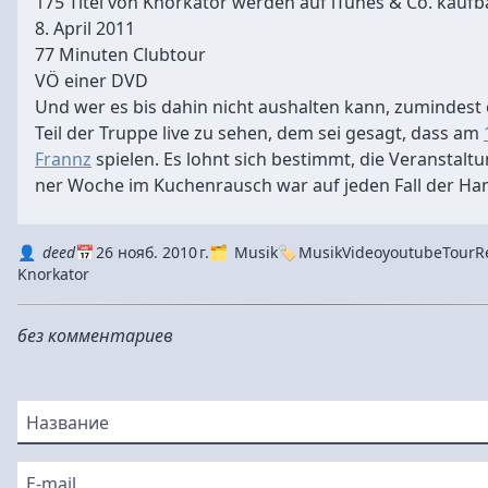
175 Titel von Knorkator werden auf iTunes & Co. kaufb
8. April 2011
77 Minuten Clubtour
VÖ einer DVD
Und wer es bis dahin nicht aushalten kann, zumindest
Teil der Truppe live zu sehen, dem sei gesagt, dass am
Frannz
spielen. Es lohnt sich bestimmt, die Veranstalt
ner Woche im Kuchenrausch war auf jeden Fall der H
Autor
Datum
Kategorie
Tags
deed
26 нояб. 2010 г.
Musik
Musik
Video
youtube
Tour
R
Knorkator
без комментариев
Название
E-mail