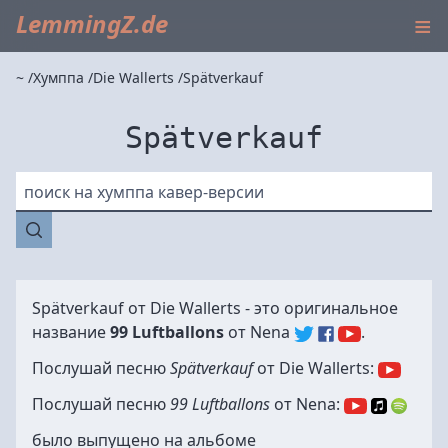
≡
LemmingZ.de
~
Хумппа
Die Wallerts
Spätverkauf
Spätverkauf
поиск на хумппа кавер-версии
Spätverkauf от
Die Wallerts
- это оригинальное
название
99 Luftballons
от
Nena
.
Послушай песню
Spätverkauf
от Die Wallerts:
Послушай песню
99 Luftballons
от Nena:
было выпущено на альбоме