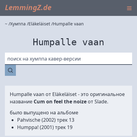
≡
LemmingZ.de
~
Хумппа
Eläkeläiset
Humpalle vaan
Humpalle vaan
поиск на хумппа кавер-версии
Humpalle vaan от
Eläkeläiset
- это оригинальное
название
Cum on feel the noize
от
Slade
.
было выпущено на альбоме
Pahvische
(2002) трек 13
Humppa!
(2001) трек 19